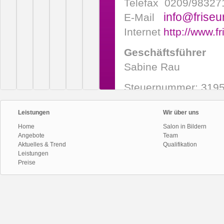
Telefax 0209/98327
info@friseu
E-Mail
Internet
http://www.f
Geschäftsführer
Sabine Rau
Steuernummer: 319
Copyrighthinweis
Leistungen
Wir über uns
Die Homepage ist unte
Home
Salon in Bildern
Sabine Rau haftet und
Angebote
Team
Aktuelles & Trend
Qualifikation
Vollständigkeit der d
Leistungen
Preise
Websites Dritter, di
Rau behält sich vor
Informationen vorz
Die dargestellten Inh