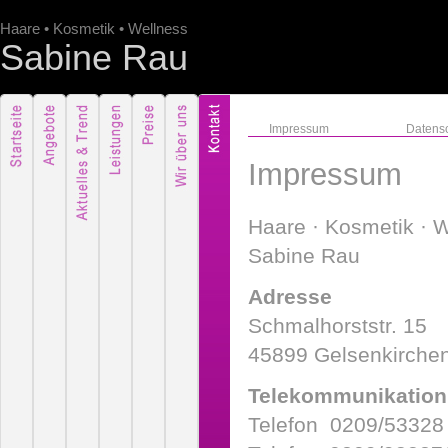
Haare • Kosmetik • Wellness
Sabine Rau
Impressum
Datens
Impressum
Haare · Kosmetik · 
Sabine Rau
Adresse
Schmalhorststr. 15
45899 Gelsenkirchen
Telekommunikation
Telefon 0209/53328